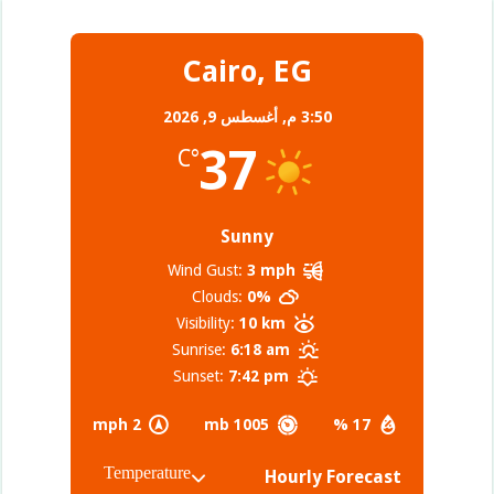
Cairo, EG
3:50 م,
أغسطس 9, 2026
37
°C
Sunny
Wind Gust:
3 mph
Clouds:
0%
Visibility:
10 km
Sunrise:
6:18 am
Sunset:
7:42 pm
2 mph
1005 mb
17 %
Hourly Forecast