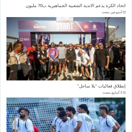
اتحاد الكرة يدعم الاندية الشعبية الجماهيرية ب70 مليون
‏أسبوعين مضت
إنطلاق فعاليات “يلا ساحل”