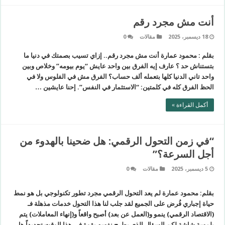
أنت مش مجرد رقم
18 ديسمبر، 2025
مقالات
0
بقلم : محمود عمارة أنت مش مجرد رقم.. إزاي تسيب بصمتك في دنيا ما
بتستناش حد ؟ ​عارف إيه الفرق بين واحد عايش “يوم بيومه” وخلاص وبين
واحد تاني الدنيا كلها بتعمله ألف حساب؟ الفرق مش في الفلوس ولا في
الحظ الفرق كله في كلمتين: “الاستثمار في النفس”. ​إحنا عايشين …
أكمل القراءة »
“في زمن التحول الرقمي: هل ضحينا بالهدوء من
أجل السرعة؟”
5 ديسمبر، 2025
مقالات
0
بقلم: محمود عمارة ​لم يعد التحول الرقمي مجرد تطور تكنولوجي بل هو نمط
حياة إجباري فُرض على الجميع لقد جلب لنا هذا التحول خدمات مذهلة فـ
(الاقتصاد الرقمي) ينمو و(العمل عن بعد) أصبح واقعاً و(إنهاء المعاملات) يتم
بلمسة شاشة ​لكن السؤال الذي يطرح نفسه بقوة في هذا الوقت تحديداً هل