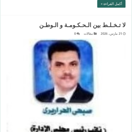
أكمل القراءة »
لا تـخـلـط بين الـحـكـومـة و الـوطـن
21 مارس، 2026
مقالات
0