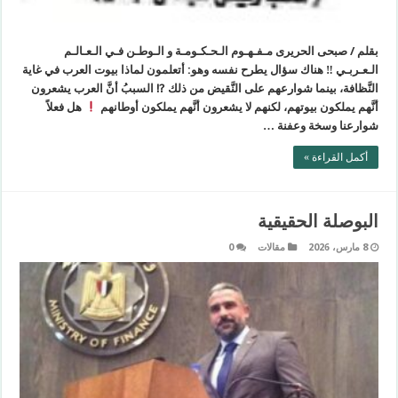
بقلم / صبحى الحريرى مـفـهـوم الـحـكـومـة و الـوطـن فـي الـعـالـم
الـعـربـي ‼ هناك سؤال يطرح نفسه وهو: أتعلمون لماذا بيوت العرب في غاية
النَّظافة، بينما شوارعهم على النَّقيض من ذلك ⁉ السببُ أنَّ العرب يشعرون
أنَّهم يملكون بيوتهم، لكنهم لا يشعرون أنَّهم يملكون أوطانهم
هل فعلاً
شوارعنا وسخة وعفنة …
أكمل القراءة »
البوصلة الحقيقية
8 مارس، 2026
مقالات
0