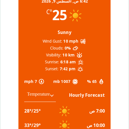
6:42 ص,
أغسطس 9, 2026
25
°C
Sunny
Wind Gust:
10 mph
Clouds:
0%
Visibility:
10 km
Sunrise:
6:18 am
Sunset:
7:42 pm
7 mph
1007 mb
65 %
Hourly Forecast
7:00 ص
°
25
/
°
28
10:00 ص
°
29
/
°
33