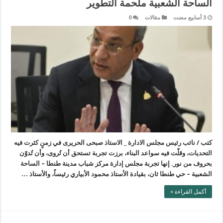
الساحة الشعبية ملحمة التطوير
مقالات
0
كتب / نائب رئيس مجلس الادارة _ الاستاذ صبحى الحريرى في زمنٍ كثرت فيه
التحديات، وقلّت فيه سواعد البناء، برزت تجربة تستحق أن تُروى، وأن تُدوّن
بحروف من نور. إنها تجربة مجلس إدارة مركز شباب مدينة طنطا – الساحة
الشعبية – حي طنطا ثان، بقيادة الأستاذ محمود الأبياري رئيساً، والأستاذ …
أكمل القراءة »