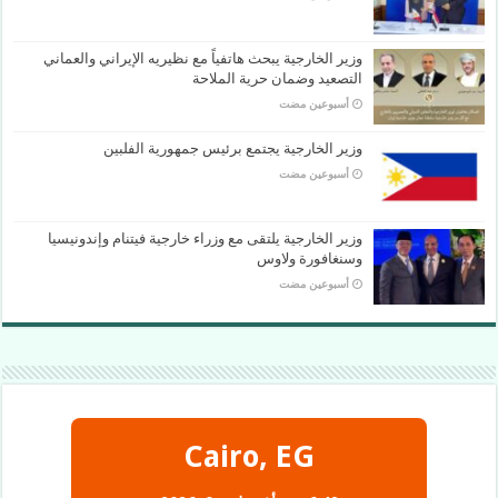
وزير الخارجية يبحث هاتفياً مع نظيريه الإيراني والعماني
التصعيد وضمان حرية الملاحة
‏أسبوعين مضت
وزير الخارجية يجتمع برئيس جمهورية الفلبين
‏أسبوعين مضت
وزير الخارجية يلتقى مع وزراء خارجية فيتنام وإندونيسيا
وسنغافورة ولاوس
‏أسبوعين مضت
Cairo, EG