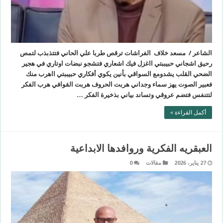
الشاعر / مسعد خلاف الفراشات ترقص طربا علي الحاني فتتذبذب لتمص
رحيق اشجاني حبيببتي ااغزل فيك اشعاري فتشجو نبضات اوتاري في هجير
الضحي القلب يشدومع السواقي بأنين يكوي أفكاري حبيببتي ااهرب منك
فعبير الصوت يهز سماء وجداني هربت الحروف هربت القوافي هرب الفكر
لتتنفس فتضم عروقي وتساند بياني بذخيرة الفكر …
أكمل القراءة »
العبقريه الفكرية وروافدها الابداعية
27 يناير، 2026
مقالات
0