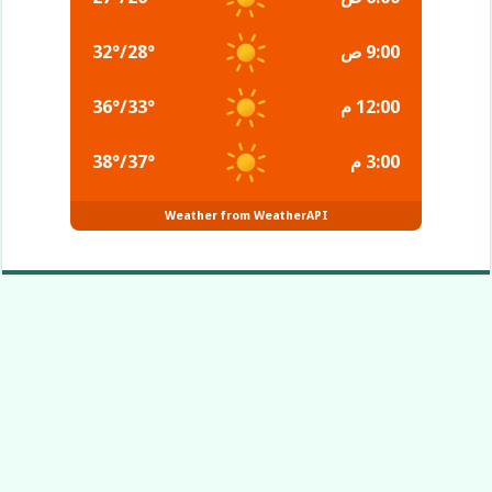
9:00 ص
°
28
/
°
32
12:00 م
°
33
/
°
36
3:00 م
°
37
/
°
38
Weather from WeatherAPI