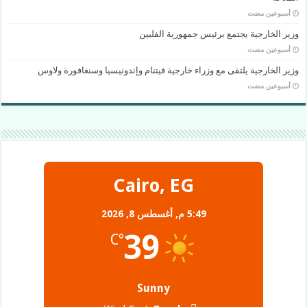
‏أسبوعين مضت
وزير الخارجية يجتمع برئيس جمهورية الفلبين
‏أسبوعين مضت
وزير الخارجية يلتقى مع وزراء خارجية فيتنام وإندونيسيا وسنغافورة ولاوس
‏أسبوعين مضت
Cairo, EG
5:49 م,
أغسطس 8, 2026
39
°C
Sunny