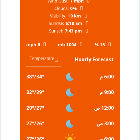
Wind Gust:
7 mph
Clouds:
0%
Visibility:
10 km
Sunrise:
6:18 am
Sunset:
7:43 pm
6 mph
1004 mb
15 %
Hourly Forecast
6:00 م
°
34
/
°
38
9:00 م
°
29
/
°
32
12:00 ص
°
27
/
°
29
3:00 ص
°
26
/
°
27
6:00 ص
°
26
/
°
27